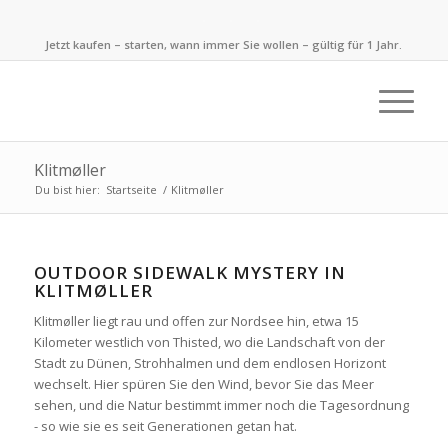
Jetzt kaufen – starten, wann immer Sie wollen – gültig für 1 Jahr.
Klitmøller
Du bist hier:
Startseite
/
Klitmøller
OUTDOOR SIDEWALK MYSTERY IN
KLITMØLLER
Klitmøller liegt rau und offen zur Nordsee hin, etwa 15
Kilometer westlich von Thisted, wo die Landschaft von der
Stadt zu Dünen, Strohhalmen und dem endlosen Horizont
wechselt. Hier spüren Sie den Wind, bevor Sie das Meer
sehen, und die Natur bestimmt immer noch die Tagesordnung
- so wie sie es seit Generationen getan hat.