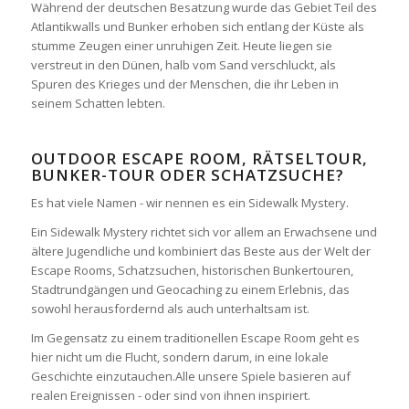
Während der deutschen Besatzung wurde das Gebiet Teil des
Atlantikwalls und Bunker erhoben sich entlang der Küste als
stumme Zeugen einer unruhigen Zeit. Heute liegen sie
verstreut in den Dünen, halb vom Sand verschluckt, als
Spuren des Krieges und der Menschen, die ihr Leben in
seinem Schatten lebten.
OUTDOOR ESCAPE ROOM, RÄTSELTOUR,
BUNKER-TOUR ODER SCHATZSUCHE?
Es hat viele Namen - wir nennen es ein Sidewalk Mystery.
Ein Sidewalk Mystery richtet sich vor allem an Erwachsene und
ältere Jugendliche und kombiniert das Beste aus der Welt der
Escape Rooms, Schatzsuchen, historischen Bunkertouren,
Stadtrundgängen und Geocaching zu einem Erlebnis, das
sowohl herausfordernd als auch unterhaltsam ist.
Im Gegensatz zu einem traditionellen Escape Room geht es
hier nicht um die Flucht, sondern darum, in eine lokale
Geschichte einzutauchen.Alle unsere Spiele basieren auf
realen Ereignissen - oder sind von ihnen inspiriert.